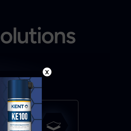
solutions
X
l