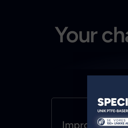
Your cha
Improve &