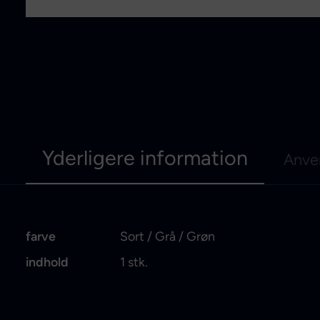
Yderligere information
Anve
farve
Sort / Grå / Grøn
indhold
1 stk.