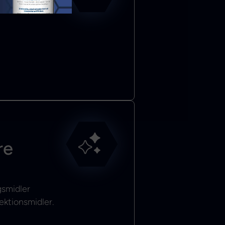
re
gsmidler
ektionsmidler.