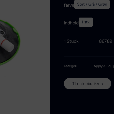
Sort / Grå / Grøn
farve
1 stk.
indhold
1 Stück
86789
Kategori
Apply & Equi
Til onlinebutikken