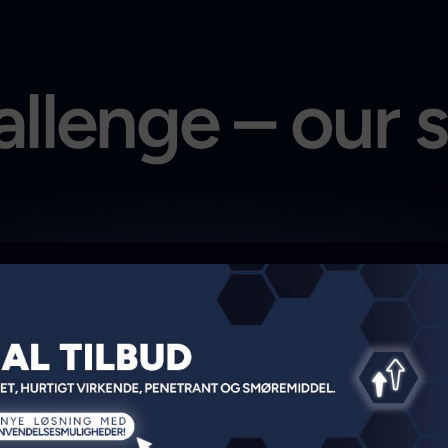
llenge – our 
Bond & Sea