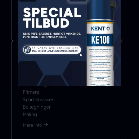
Lim
Fugemasse
Klæbebånd
Mere info
Color & Coat
Nivelleringsmidler
Primere
Spartelmasser
Belægninger
Maling
Mere info