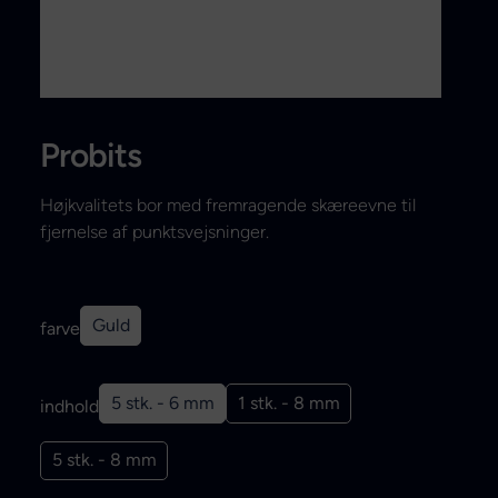
Search
Probits
Højkvalitets bor med fremragende skæreevne til
fjernelse af punktsvejsninger.
Guld
farve
5 stk. - 6 mm
1 stk. - 8 mm
indhold
5 stk. - 8 mm