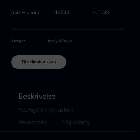
5 St. – 6 mm
48733
TDS
Kategori
Apply & Equip
Til onlinebutikken
Beskrivelse
Yderligere information
Anvendelse
Vejledning