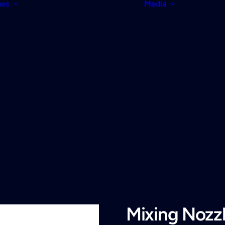
nes
Media
Mixing Nozz