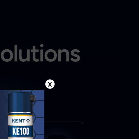
solutions
X