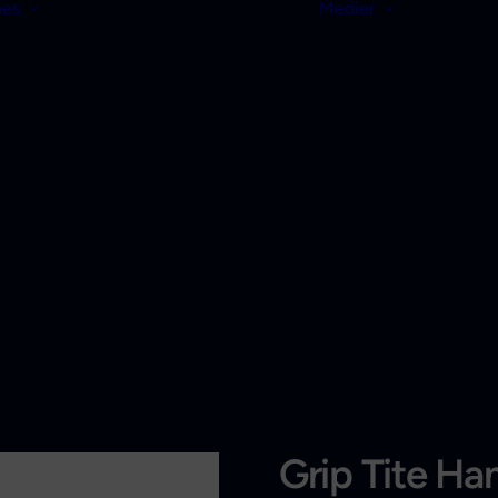
nes
Medier
Grip Tite Ha