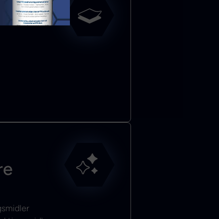
l
re
gsmidler