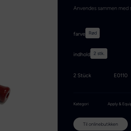
Anvendes sammen med st
Rød
farve
2 stk.
indhold
2 Stück
E0110
Kategori
Apply & Equi
Til onlinebutikken