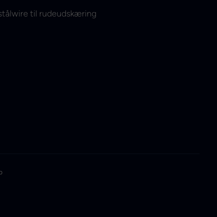
ålwire til rudeudskæring
p