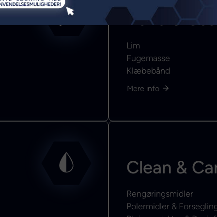
Bond & Sea
Lim
Fugemasse
Klæbebånd
Mere info
Clean & Ca
Rengøringsmidler
Polermidler & Forseglin