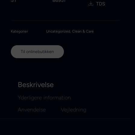
5 l
86951
TDS
Kategorier
Uncategorized
,
Clean & Care
Til onlinebutikken
Beskrivelse
Yderligere information
Anvendelse
Vejledning