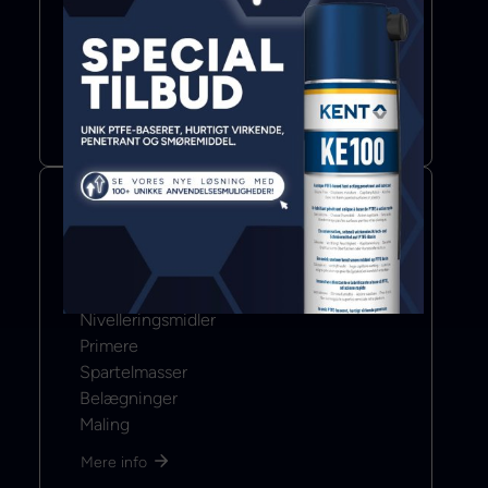
Lim
Fugemasse
Klæbebånd
Mere info
Color & Coat
Nivelleringsmidler
Primere
Spartelmasser
Belægninger
Maling
Mere info