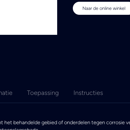
Naar de online winkel
matie
Toepassing
Instructies
t het behandelde gebied of onderdelen tegen corrosie v
 steenslagschade