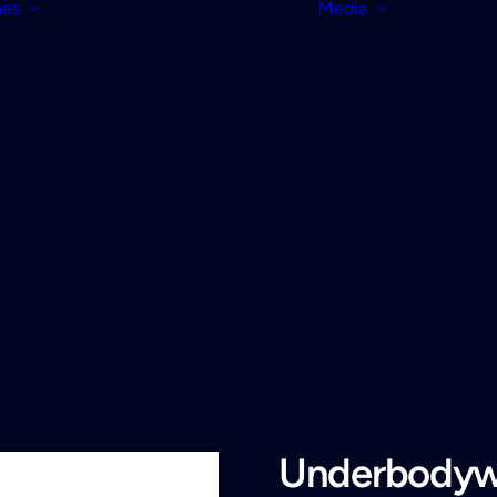
nes
Media
Underbodywa