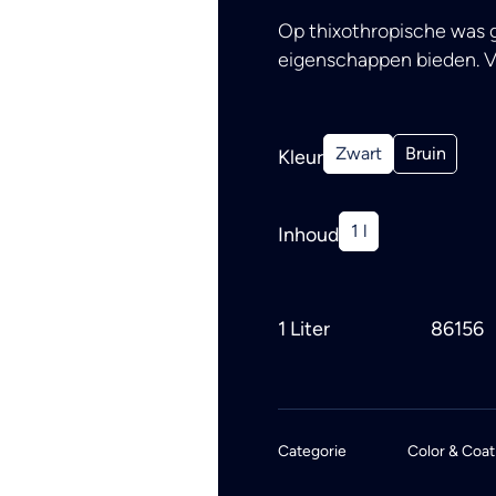
Op thixothropische was g
eigenschappen bieden. Vl
Zwart
Bruin
Kleur
1 l
Inhoud
1 Liter
86156
Categorie
Color & Coat