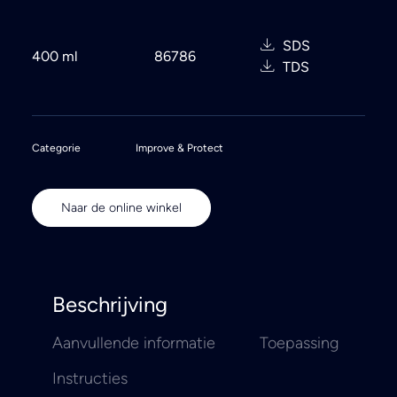
SDS
400 ml
86786
TDS
Categorie
Improve & Protect
Naar de online winkel
Beschrijving
Aanvullende informatie
Toepassing
Instructies