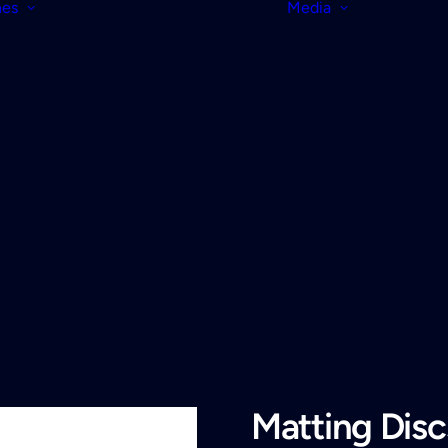
nes
Media
Matting Disc