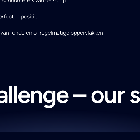
t schuurbereik van de schijf
rfect in positie
 van ronde en onregelmatige oppervlakken
llenge – our 