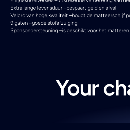
2 fijnekorrelversies –uitstekende verbetering van he
Extra lange levensduur –bespaart geld en afval
Velcro van hoge kwaliteit –houdt de matteerschijf pe
9 gaten –goede stofafzuiging
Sponsondersteuning –is geschikt voor het matteren
Your cha