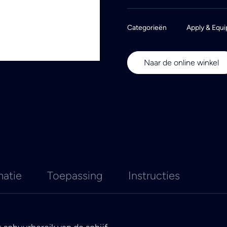
Categorieën
Apply & Equi
Naar de online winkel
matie
Toepassing
Instructies