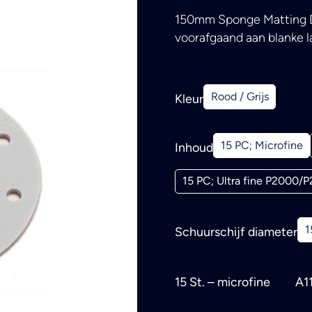
150mm Sponge Matting Dis
voorafgaand aan blanke lak
Rood / Grijs
Kleur
15 PC; Microfine
Inhoud
15 PC; Ultra fine P2000/
1
Schuurschijf diameter
15 St. – microfine
A1