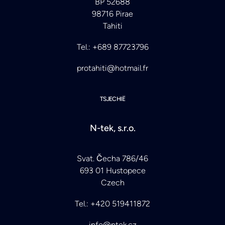
BP 52688
98716 Pirae
Tahiti
Tel.: +689 87723796
protahiti@hotmail.fr
TSJECHIË
N-tek, s.r.o.
Svat. Čecha 786/46
693 01 Hustopece
Czech
Tel.: +420 519411872
info@ntek.cz