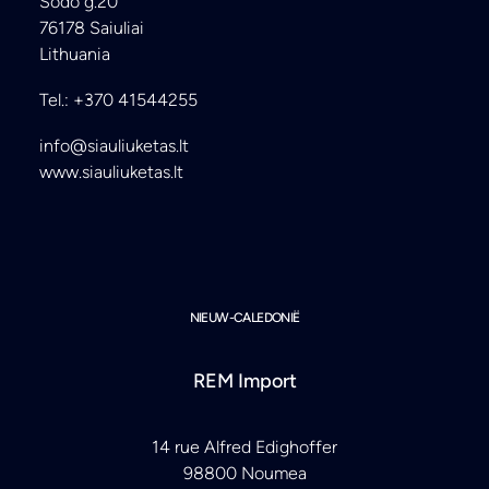
Sodo g.20
76178 Saiuliai
Lithuania
Tel.: +370 41544255
info@siauliuketas.lt
www.siauliuketas.lt
NIEUW-CALEDONIË
REM Import
14 rue Alfred Edighoffer
98800 Noumea