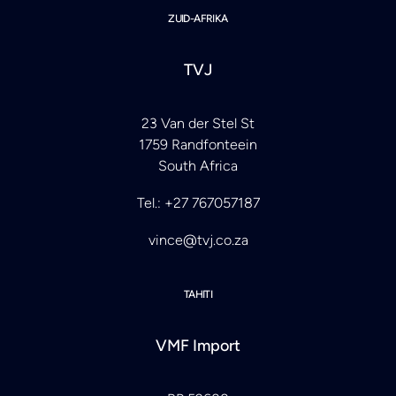
ZUID-AFRIKA
TVJ
23 Van der Stel St
1759 Randfonteein
South Africa
Tel.: +27 767057187
vince@tvj.co.za
TAHITI
VMF Import