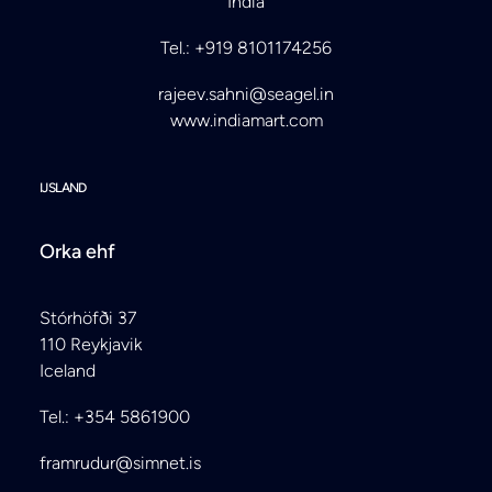
India
Tel.: +919 8101174256
rajeev.sahni@seagel.in
www.indiamart.com
IJSLAND
Orka ehf
Stórhöfði 37
110 Reykjavik
Iceland
Tel.: +354 5861900
framrudur@simnet.is