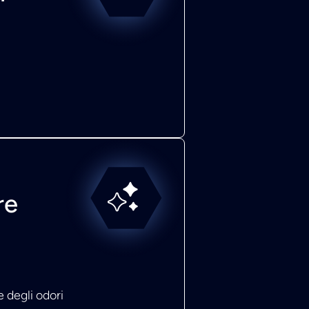
re
 degli odori