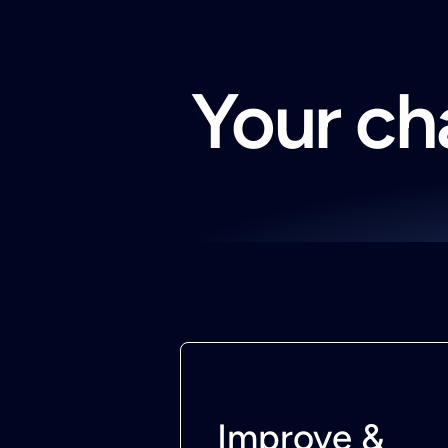
Your cha
Improve &