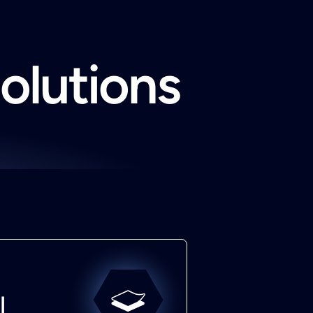
solutions
l