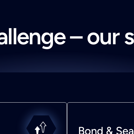
llenge – our 
Bond & Sea