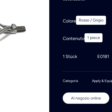
Rosso / Grigio
Colore
1 piece
Contenuto
1 Stück
E0181
Categoria
Apply & Equi
Al negozio online