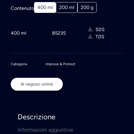
400 ml
200 ml
200 g
Contenuto
SDS
400 ml
85235
TDS
Categoria
Improve & Protect
Al negozio online
Descrizione
Informazioni aggiuntive