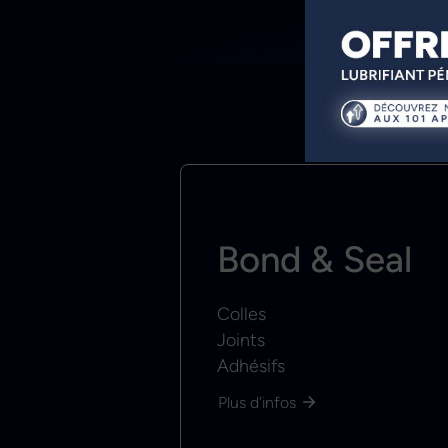
Bond & Seal
Colles
Joints
Adhésifs
Plus d'infos