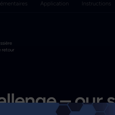
lémentaires
Application
Instructions
ussière
e retour
llenge – our 