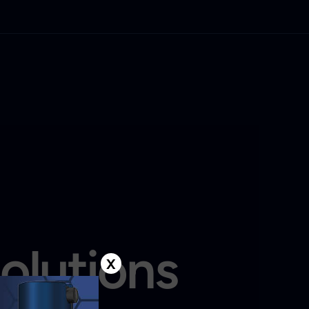
solutions
X