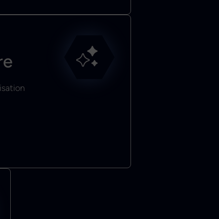
re
isation