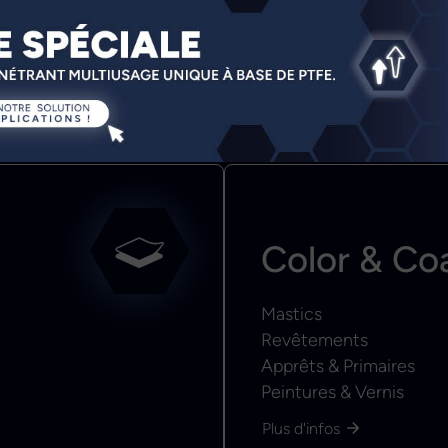
Color & Co
Mastics
Revêtements
Apprêts & Primaires
Peintures & Vernis
Plus d'infos