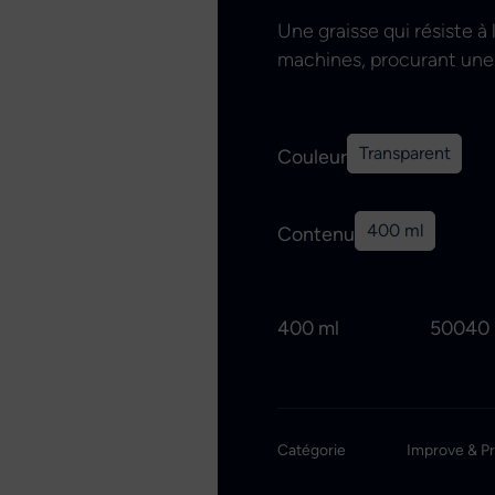
Une graisse qui résiste à 
machines, procurant une p
Transparent
Couleur
400 ml
Contenu
400 ml
50040
Catégorie
Improve & P