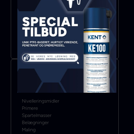
Bond & Seal
Lim
Fugemasse
Klæbebånd
Mere info
Color & Coat
Nivelleringsmidler
Primere
Spartelmasser
Belægninger
Maling