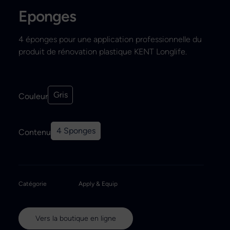
Eponges
Recherche
4 éponges pour une application professionnelle du
produit de rénovation plastique KENT Longlife.
Gris
Couleur
4 Sponges
Contenu
Catégorie
Apply & Equip
Vers la boutique en ligne