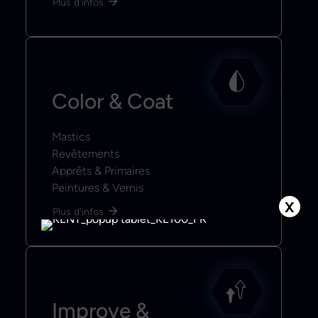
Plus d'infos
Color & Coat
Mastics
Revêtements
Apprêts & Primaires
Peintures & Vernis
X
Plus d'infos
Improve &