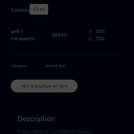
50 ml
Contenu
gelb /
SDS
86543
transparent
TDS
Catégorie
Bond & Seal
Vers la boutique en ligne
Description
Informations complémentaires