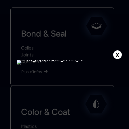
Bond & Seal
Colles
X
Joints
Adhésifs
Plus d'infos
Color & Coat
Mastics