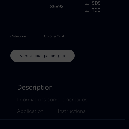
SDS
86892
TDS
Catégorie
Color & Coat
Vers la boutique en ligne
Description
Informations complémentaires
Application
Instructions