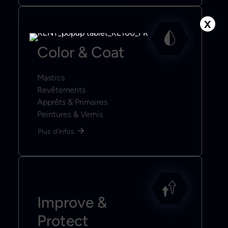
X
Color & Coat
Mastics
Revêtements
Apprêts & Primaires
Peintures & Vernis
Plus d'infos
Improve &
Protect