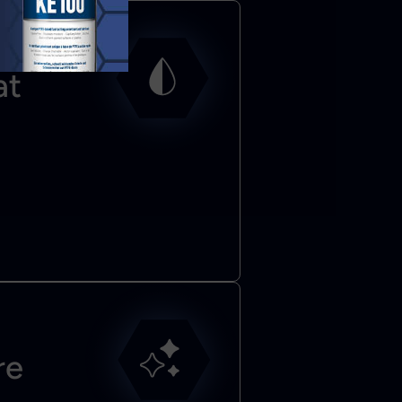
at
re