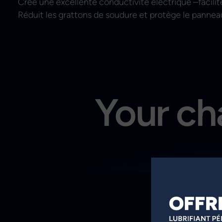
Créé une excellente conductivité électrique –facili
Réduit les grattons de soudure et protège le pannea
Your cha