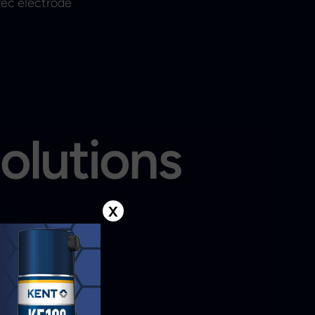
vec électrode
solutions
X