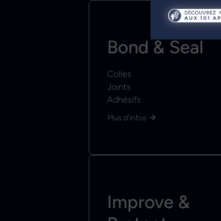
Bond & Seal
Colles
Joints
Adhésifs
Plus d'infos
Improve &