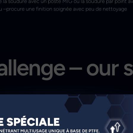
te la soudure avec un poste MIG ou la soudure par point a
u –procure une finition soignée avec peu de nettoyage
llenge – our 