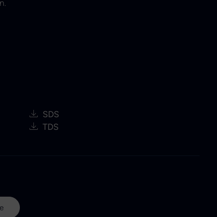
n.
SDS
TDS
ne