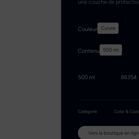
une couche de protectio
Cuivre
Couleur
500 ml
Contenu
500 ml
86354
Catégorie
Color & Coat
Vers la boutique en lig