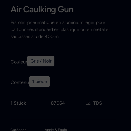
Air Caulking Gun
Recherche
Pistolet pneumatique en aluminium léger pour
cartouches standard en plastique ou en métal et
saucisses alu de 400 ml.
Gris / Noir
Couleur
1 piece
Contenu
1 Stück
87064
TDS
Catégorie
Apply & Equip