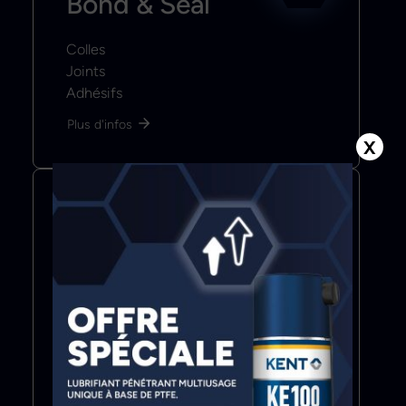
Bond & Seal
Colles
Joints
Adhésifs
Plus d'infos
X
Color & Coat
Mastics
Revêtements
Apprêts & Primaires
Peintures & Vernis
Plus d'infos