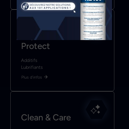
Improve &
Protect
Additifs
Lubrifiants
Plus d'infos
Clean & Care