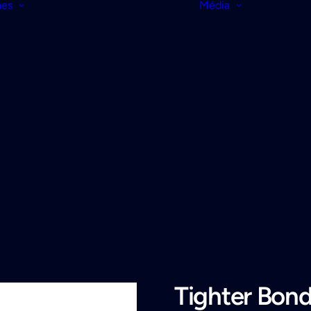
nes
Média
Tighter Bond