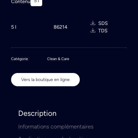
5 l
Contenu
Search
SDS
5 l
86214
TDS
Catégorie
Clean & Care
Vers la boutique en ligne
Description
Informations complémentaires