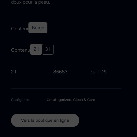
doux pour la peau.
Beige
Couleur
2 l
3 l
Contenu
2 l
86683
TDS
Catégories
Uncategorized
,
Clean & Care
Vers la boutique en ligne