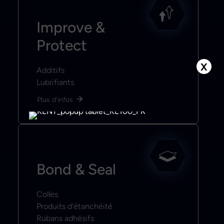
Improve &
Protect
X
Additifs
Lubrifiants
Plus d'infos
Bond & Seal
Colles
Produits d'étanchéité
Rubans adhésifs