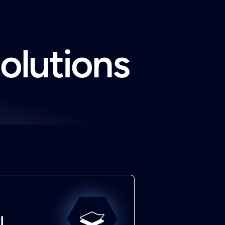
solutions
l