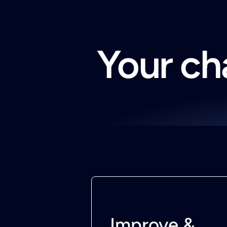
Your cha
Improve &