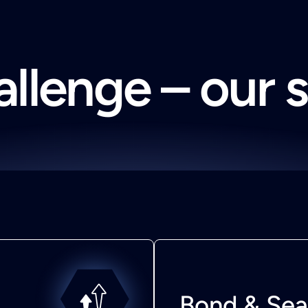
llenge – our 
Bond & Sea