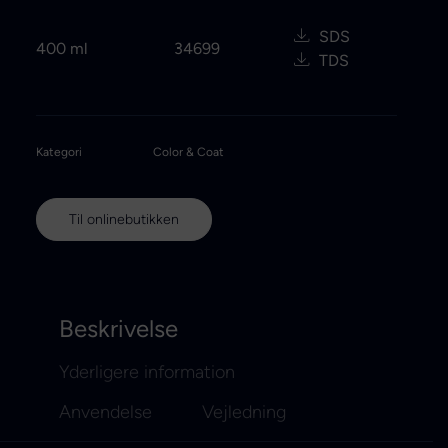
SDS
400 ml
34699
TDS
Kategori
Color & Coat
Til onlinebutikken
Beskrivelse
Yderligere information
Anvendelse
Vejledning