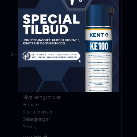
Lim
Fugemasse
Klæbebånd
Mere info
Color & Coat
Nivelleringsmidler
Primere
Spartelmasser
Belægninger
Maling