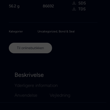
SDS
56.2 g
86692
TDS
Kategorier
Uncategorized
,
Bond & Seal
Til onlinebutikken
Beskrivelse
Yderligere information
Anvendelse
Vejledning