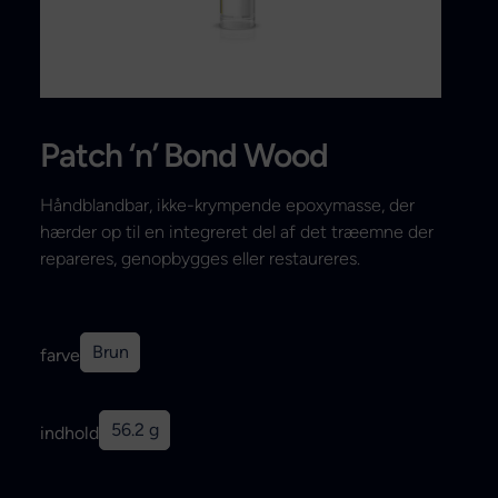
Search
Patch ‘n’ Bond Wood
Håndblandbar, ikke-krympende epoxymasse, der
hærder op til en integreret del af det træemne der
repareres, genopbygges eller restaureres.
Brun
farve
56.2 g
indhold