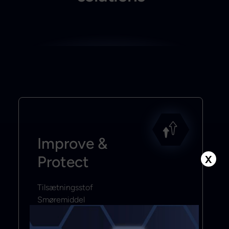
Improve &
Protect
X
Tilsætningsstof
Smøremiddel
Mere info