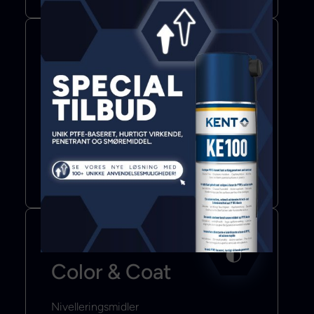
Bond & Seal
Lim
Fugemasse
Klæbebånd
Mere info
Color & Coat
Nivelleringsmidler