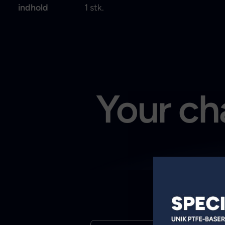
indhold
1 stk.
Your cha