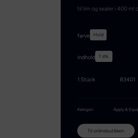
til lim og sealer i 400 ml
Hvid
farve
1 stk.
indhold
1 Stück
83401
Kategori
Apply & Equi
Til onlinebutikken