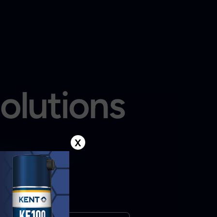
solutions
X