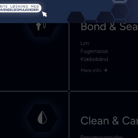
Bond & Sea
Lim
Fugemasse
Klæbebånd
Mere info
Clean & Ca
Rengøringsmidler