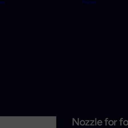
nes
Medier
Nozzle for fo