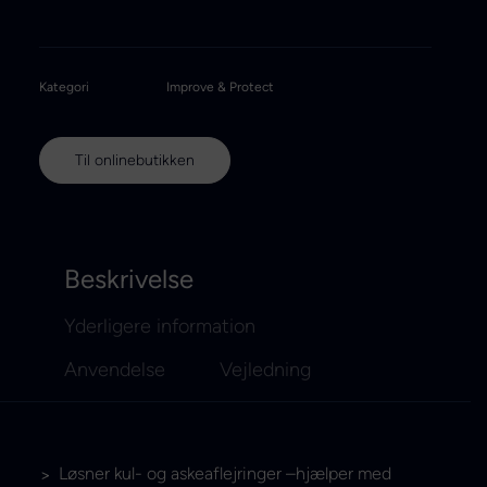
Kategori
Improve & Protect
Til onlinebutikken
Beskrivelse
Yderligere information
Anvendelse
Vejledning
Løsner kul- og askeaflejringer –hjælper med