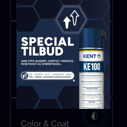
Mere info
Bond & Seal
Lim
Fugemasse
Klæbebånd
Mere info
Color & Coat