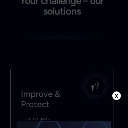
Your challenge – our
solutions
Improve &
X
Protect
Tilsætningsstof
Smøremiddel