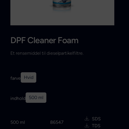
Search
DPF Cleaner Foam
Et rensemiddel til dieselpartikelfiltre.
Hvid
farve
500 ml
indhold
SDS
500 ml
86547
TDS