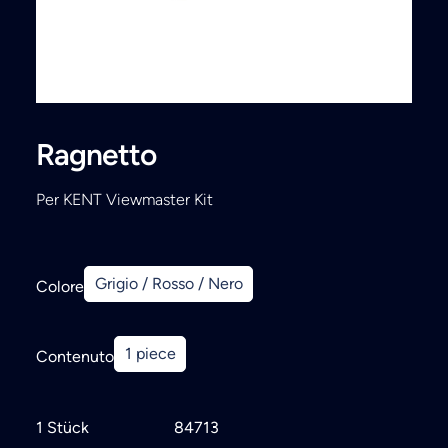
Ricerca
Ragnetto
Per KENT Viewmaster Kit
Grigio / Rosso / Nero
Colore
1 piece
Contenuto
1 Stück
84713