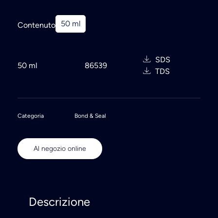
50 ml
Contenuto
SDS
50 ml
86539
TDS
Categoria
Bond & Seal
Al negozio online
Descrizione