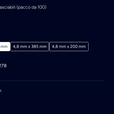
asciabili (pacco da 100)
0 mm
4,8 mm x 385 mm
4,8 mm x 200 mm
278
p