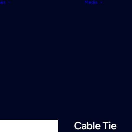
nes
Media
Cable Tie