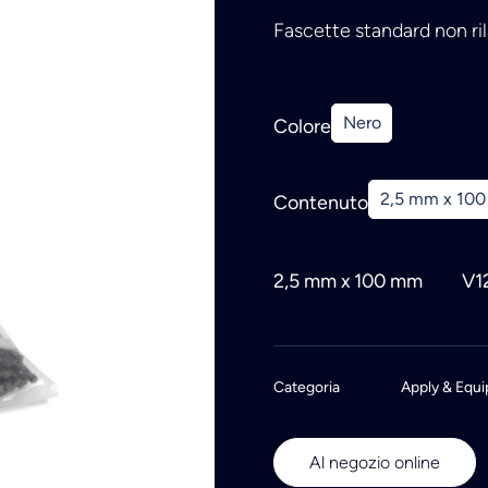
Fascette standard non ril
Nero
Colore
2,5 mm x 10
Contenuto
2,5 mm x 100 mm
V1
Categoria
Apply & Equi
Al negozio online