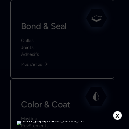
Bond & Seal
Colles
Joints
Adhésifs
Plus d'infos
Color & Coat
X
Mastics
Revêtements