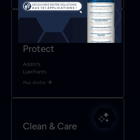
Improve &
Protect
Additifs
Lubrifiants
Plus d'infos
Clean & Care