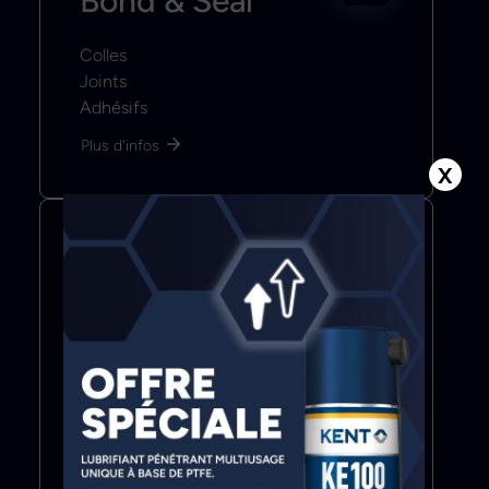
Bond & Seal
Colles
Joints
Adhésifs
Plus d'infos
X
Color & Coat
Mastics
Revêtements
Apprêts & Primaires
Peintures & Vernis
Plus d'infos