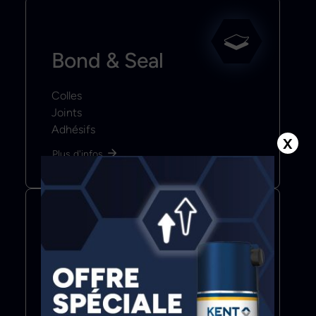
Bond & Seal
Colles
Joints
Adhésifs
X
Plus d'infos
Color & Coat
Mastics
Revêtements