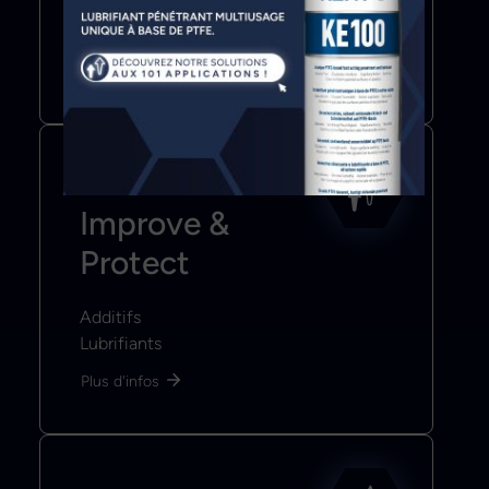
Apprêts & Primaires
Peintures & Vernis
Plus d'infos
Improve &
Protect
Additifs
Lubrifiants
Plus d'infos