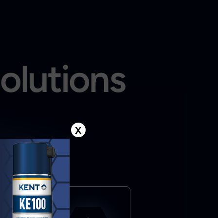
solutions
X