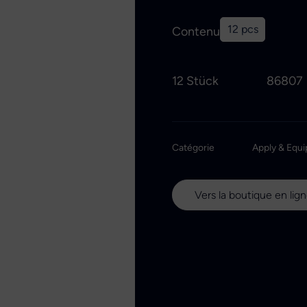
12 pcs
Contenu
12 Stück
86807
Catégorie
Apply & Equi
Vers la boutique en lig