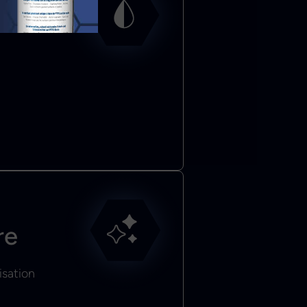
at
re
isation