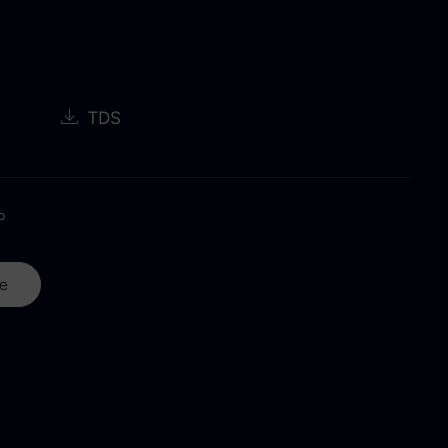
TDS
p
ne