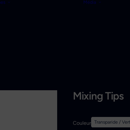
nes
Média
Mixing Tips
Transparide / Ver
Couleur