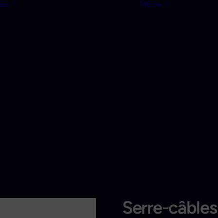
nes
Média
Serre-câbles