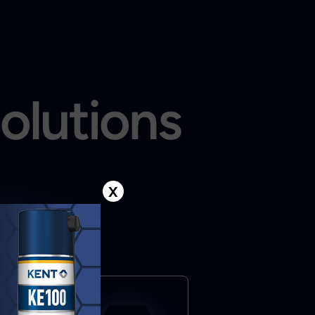
solutions
X