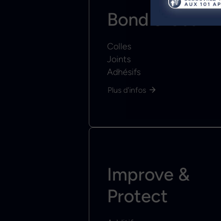
Bond & Seal
Colles
Joints
Adhésifs
Plus d'infos
Improve &
Protect