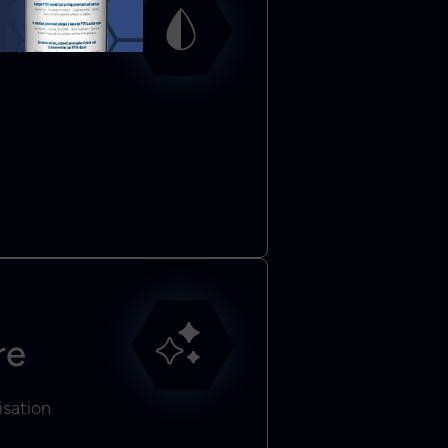
at
re
isation