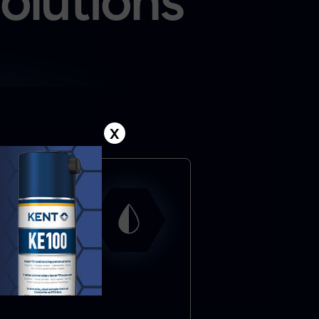
solutions
X
at