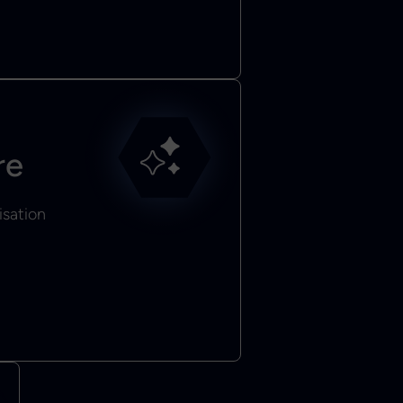
re
isation