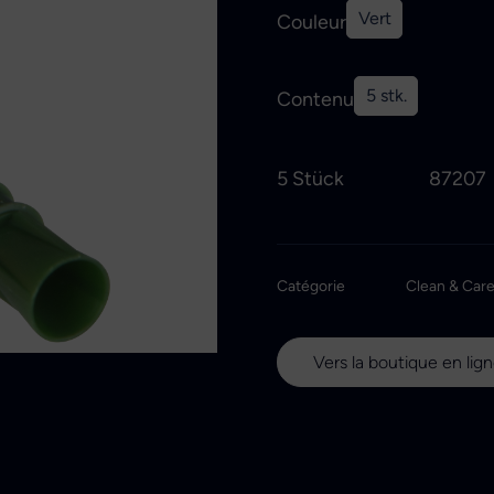
Vert
Couleur
5 stk.
Contenu
5 Stück
87207
Catégorie
Clean & Car
Vers la boutique en lig