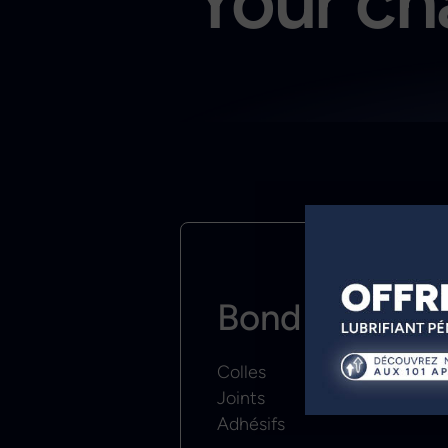
Your cha
Bond & Seal
Colles
Joints
Adhésifs