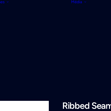
nes
Média
Ribbed Seam