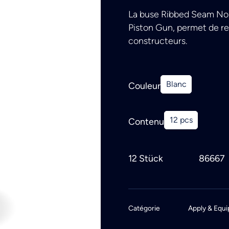
La buse Ribbed Seam Nozz
Piston Gun, permet de rep
constructeurs.
Blanc
Couleur
12 pcs
Contenu
12 Stück
86667
Catégorie
Apply & Equi