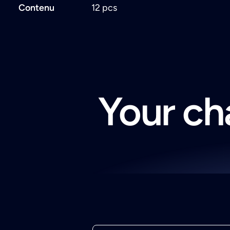
Contenu
12 pcs
Your cha