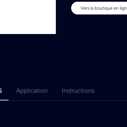
Vers la boutique en lig
s
Application
Instructions